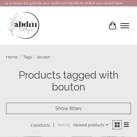
La livraison est gratuite pour toute commande de 100$ et plus (avant taxe)
Cart
Home
/
Tags
/
bouton
Products tagged with
bouton
Show filters
Sort by
Newest products
2 products