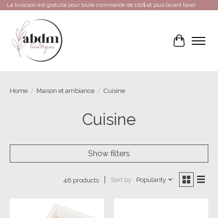
La livraison est gratuite pour toute commande de 100$ et plus (avant taxe)
Cart
Home
/
Maison et ambiance
/
Cuisine
Cuisine
Show filters
Sort by
Popularity
46 products