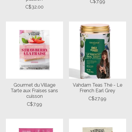
C$7.99
C$32.00
Gourmet du Village
Vahdam Teas Thé - Le
Tarte aux Fraises sans
French Earl Grey
cuisson
C$27.99
C$7.99