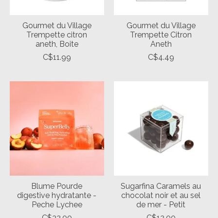
Gourmet du Village
Gourmet du Village
Trempette citron
Trempette Citron
aneth, Boite
Aneth
C$11.99
C$4.49
Blume Pourde
Sugarfina Caramels au
digestive hydratante -
chocolat noir et au sel
Peche Lychee
de mer - Petit
C$32.00
C$12.00