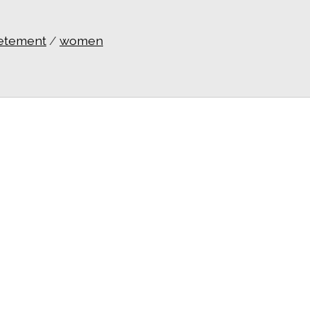
etement
/
women