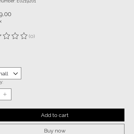
 number: E0219201
9.00
x
(0)
ting of this product is
0
out of 5
y:
Add to cart
Buy now