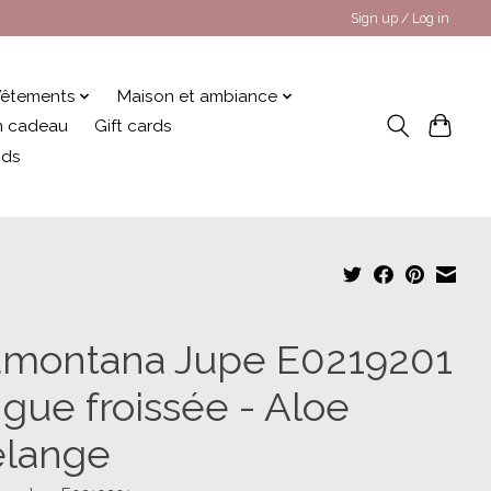
Sign up / Log in
êtements
Maison et ambiance
 en cadeau
Gift cards
nds
amontana Jupe E0219201
ngue froissée - Aloe
lange