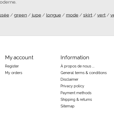
moderne.
issée
/
green
/
jupe
/
longue
/
mode
/
skirt
/
vert
/
v
My account
Information
Register
À propos de nous ….
My orders
General terms & conditions
Disclaimer
Privacy policy
Payment methods
Shipping & returns
Sitemap