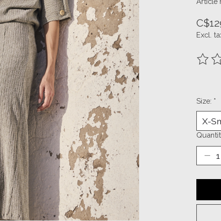
Article
C$12
Excl. ta
The ra
Size:
*
Quantit