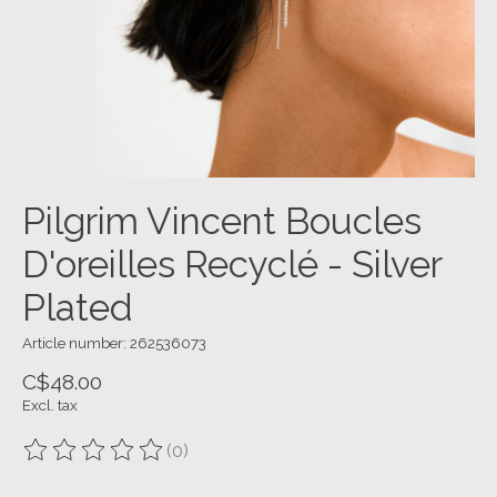
Pilgrim Vincent Boucles
D'oreilles Recyclé - Silver
Plated
Article number: 262536073
C$48.00
Excl. tax
(0)
The rating of this product is
0
out of 5