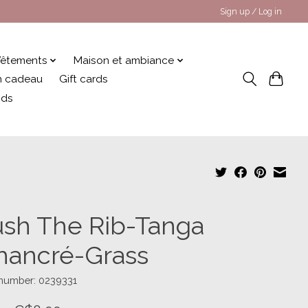
Sign up / Log in
êtements
Maison et ambiance
 en cadeau
Gift cards
nds
ush The Rib-Tanga
hancré-Grass
 number: 0239331