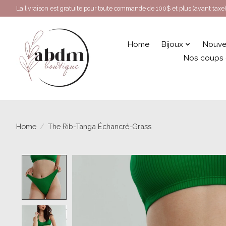
La livraison est gratuite pour toute commande de 100$ et plus (avant taxe)
Home
Bijoux
Nouve
Nos coups
Home
/
The Rib-Tanga Échancré-Grass
Product image slideshow Items