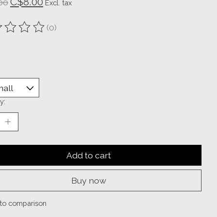
C$8.00
00
Excl. tax
(0)
ting of this product is
0
out of 5
y:
Add to cart
Buy now
to comparison