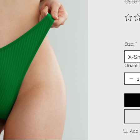
C$16.
The ra
Size:
*
Quantit
Add 