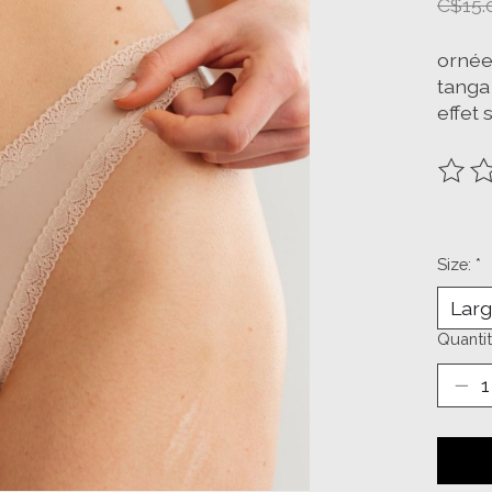
C$15.
ornée
tanga 
effet
The ra
Size:
*
Quantit