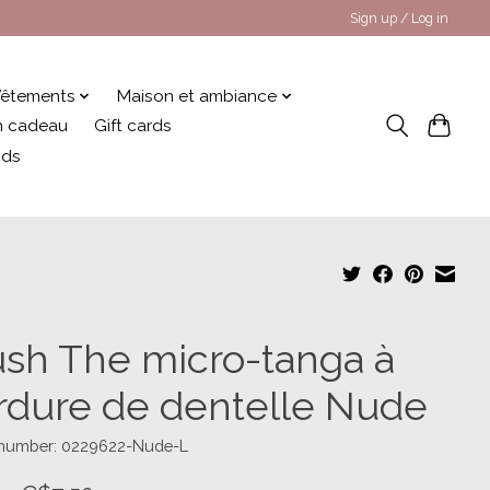
Sign up / Log in
êtements
Maison et ambiance
 en cadeau
Gift cards
nds
ush The micro-tanga à
rdure de dentelle Nude
e number: 0229622-Nude-L