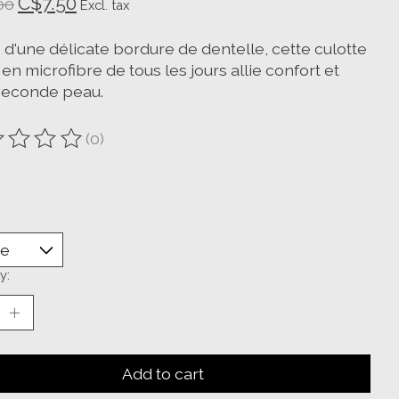
C$7.50
00
Excl. tax
 d'une délicate bordure de dentelle, cette culotte
en microfibre de tous les jours allie confort et
 seconde peau.
(0)
ting of this product is
0
out of 5
y:
Add to cart