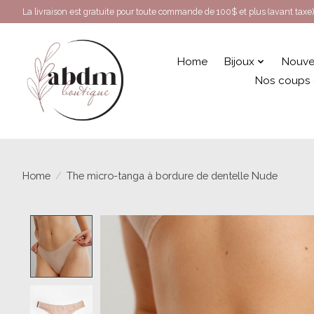
La livraison est gratuite pour toute commande de 100$ et plus (avant taxe)
Home
Bijoux
Nouve
Nos coups
Home
/
The micro-tanga à bordure de dentelle Nude
Product image slideshow Items