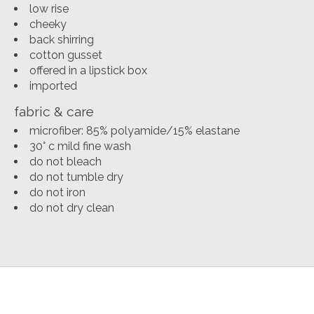
low rise
cheeky
back shirring
cotton gusset
offered in a lipstick box
imported
fabric & care
microfiber: 85% polyamide/15% elastane
30° c mild fine wash
do not bleach
do not tumble dry
do not iron
do not dry clean