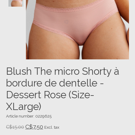
Blush The micro Shorty à
bordure de dentelle -
Dessert Rose (Size-
XLarge)
Article number: 0229625
C$7.50
C$15.00
Excl. tax