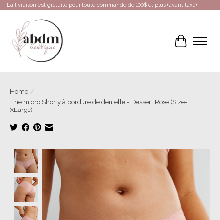
La livraison est gratuite pour toute commande de 100$ et plus (avant taxe)
Cart
Home
/
The micro Shorty à bordure de dentelle - Dessert Rose (Size-
XLarge)
Product image slideshow Items