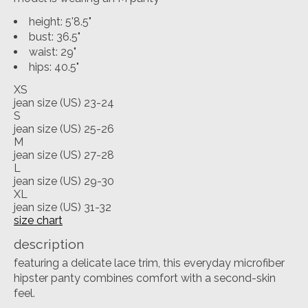
height: 5'8.5"
bust: 36.5"
waist: 29"
hips: 40.5"
XS
jean size (US) 23-24
S
jean size (US) 25-26
M
jean size (US) 27-28
L
jean size (US) 29-30
XL
jean size (US) 31-32
size chart
description
featuring a delicate lace trim, this everyday microfiber
hipster panty combines comfort with a second-skin
feel.