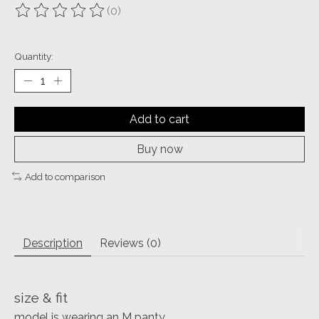
(0)
The rating of this product is
0
out of 5
Quantity:
Add to cart
Buy now
Add to comparison
Description
Reviews (0)
size & fit
model is wearing an M panty