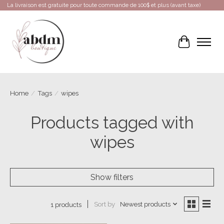
La livraison est gratuite pour toute commande de 100$ et plus (avant taxe)
Cart
Home
/
Tags
/
wipes
Products tagged with
wipes
Show filters
Sort by
Newest products
1 products