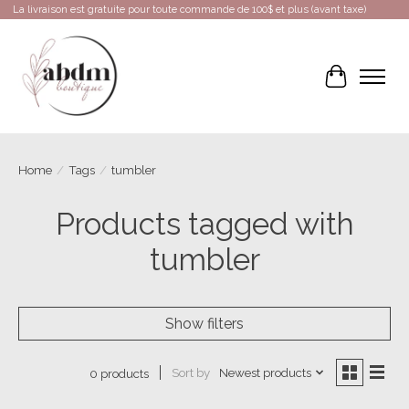
La livraison est gratuite pour toute commande de 100$ et plus (avant taxe)
Cart
Home
/
Tags
/
tumbler
Products tagged with
tumbler
Show filters
Sort by
Newest products
0 products