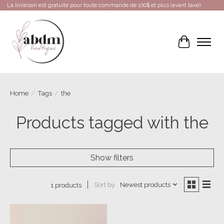
La livraison est gratuite pour toute commande de 100$ et plus (avant taxe)
Cart
Home
/
Tags
/
the
Products tagged with the
Show filters
Sort by
Newest products
1 products