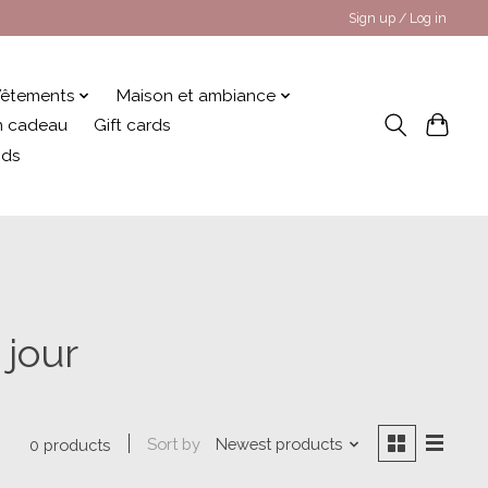
Sign up / Log in
êtements
Maison et ambiance
 en cadeau
Gift cards
nds
 jour
Sort by
Newest products
0 products