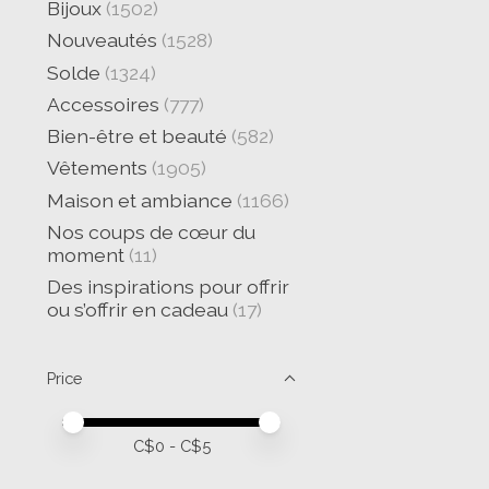
Bijoux
(1502)
Nouveautés
(1528)
Solde
(1324)
Accessoires
(777)
Bien-être et beauté
(582)
Vêtements
(1905)
Maison et ambiance
(1166)
Nos coups de cœur du
moment
(11)
Des inspirations pour offrir
ou s’offrir en cadeau
(17)
Price
Price minimum value
Price maximum value
C$
0
- C$
5