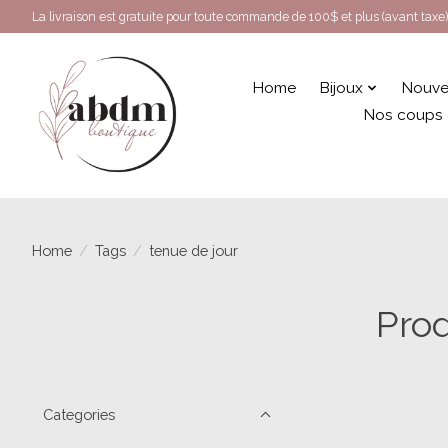
La livraison est gratuite pour toute commande de 100$ et plus (avant taxe)
Home
Bijoux
Nouve
Nos coups
Home
/
Tags
/
tenue de jour
Prod
Categories