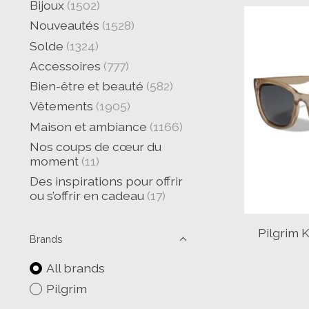
Bijoux
(1502)
Nouveautés
(1528)
Solde
(1324)
Accessoires
(777)
Bien-être et beauté
(582)
Vêtements
(1905)
Maison et ambiance
(1166)
Nos coups de cœur du
moment
(11)
Des inspirations pour offrir
ou s’offrir en cadeau
(17)
Pilgrim K
Brands
All brands
Pilgrim