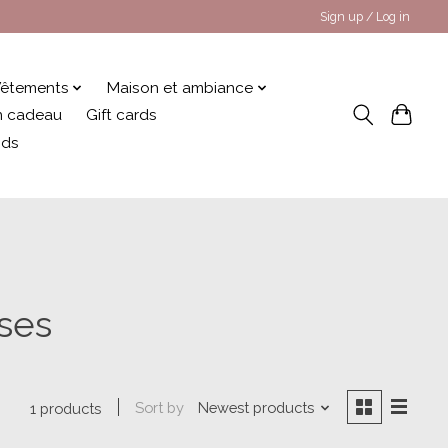
Sign up / Log in
êtements
Maison et ambiance
 en cadeau
Gift cards
nds
ses
Sort by
Newest products
1 products