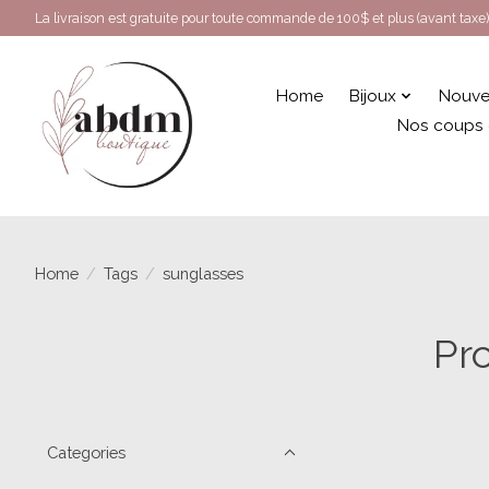
La livraison est gratuite pour toute commande de 100$ et plus (avant taxe)
Home
Bijoux
Nouve
Nos coups
Home
/
Tags
/
sunglasses
Pr
Categories