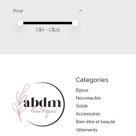
Price
Price minimum value
Price maximum value
C$
0
- C$
25
Categories
Bijoux
Nouveautés
Solde
Accessoires
Bien-être et beauté
Vêtements