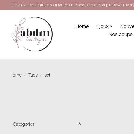
La livraison est gratuite pour toute commande de 100$ et plus (avant taxe)
Home
Bijoux
Nouve
Nos coups
Home
/
Tags
/
sel
Categories