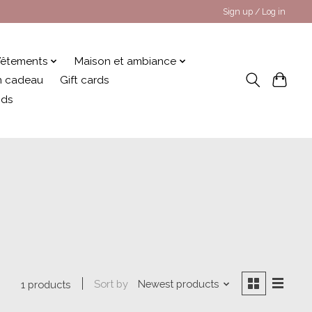
Sign up / Log in
êtements
Maison et ambiance
 en cadeau
Gift cards
nds
Sort by
Newest products
1 products