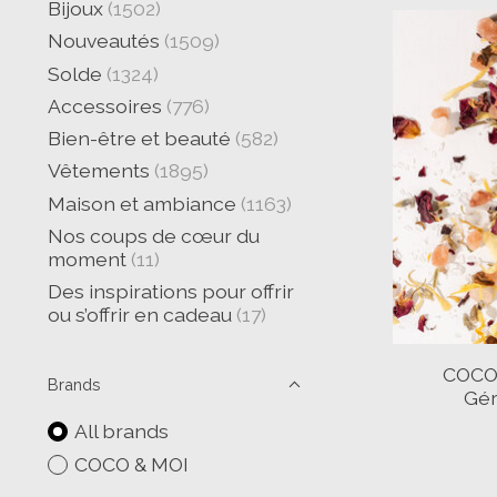
Bijoux
(1502)
Nouveautés
(1509)
Solde
(1324)
Accessoires
(776)
Bien-être et beauté
(582)
Vêtements
(1895)
Maison et ambiance
(1163)
Nos coups de cœur du
moment
(11)
Des inspirations pour offrir
ou s’offrir en cadeau
(17)
COCO 
Brands
Gér
All brands
COCO & MOI