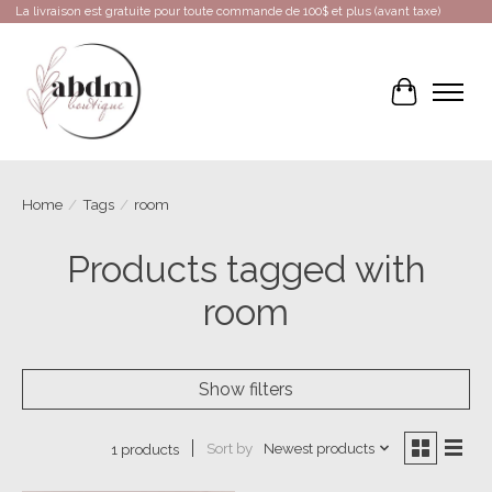
La livraison est gratuite pour toute commande de 100$ et plus (avant taxe)
Cart
Home
/
Tags
/
room
Products tagged with
room
Show filters
Sort by
Newest products
1 products