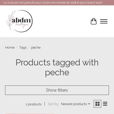
La livraison est gratuite pour toute commande de 100$ et plus (avant taxe)
Cart
Home
/
Tags
/
peche
Products tagged with
peche
Show filters
Sort by
Newest products
1 products