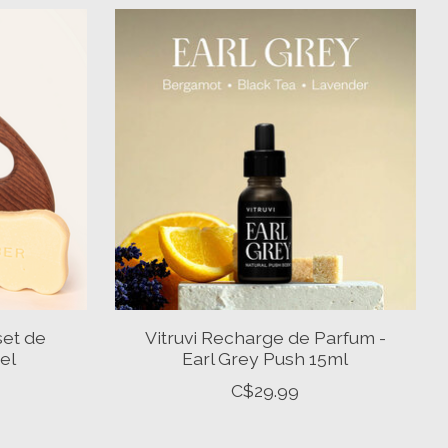
set de
Vitruvi Recharge de Parfum -
el
Earl Grey Push 15ml
C$29.99