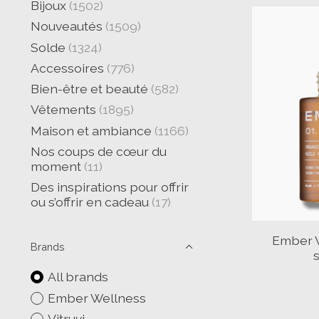
Bijoux
(1502)
Nouveautés
(1509)
Solde
(1324)
Accessoires
(776)
Bien-être et beauté
(582)
Vêtements
(1895)
Maison et ambiance
(1166)
Nos coups de cœur du
moment
(11)
Des inspirations pour offrir
ou s’offrir en cadeau
(17)
Ember W
Brands
All brands
Ember Wellness
Vitruvi