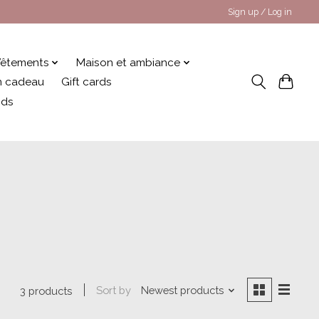
Sign up / Log in
êtements
Maison et ambiance
 en cadeau
Gift cards
nds
Sort by
Newest products
3 products