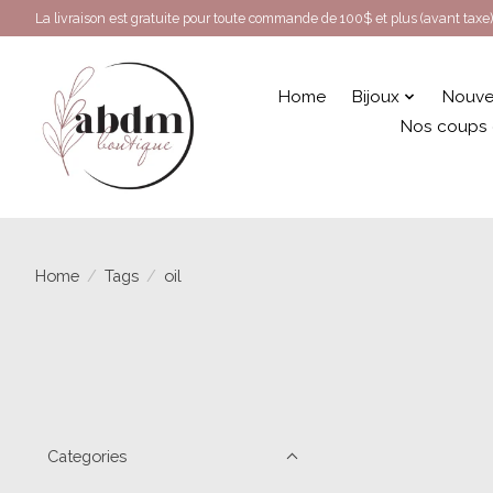
La livraison est gratuite pour toute commande de 100$ et plus (avant taxe)
Home
Bijoux
Nouve
Nos coups
Home
/
Tags
/
oil
Categories