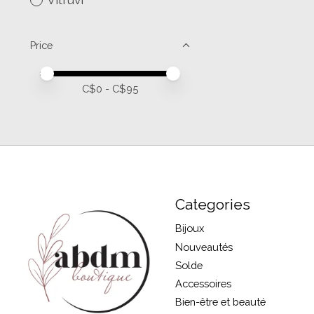
Price
Price minimum value
Price maximum value
C$
0
- C$
95
Categories
Bijoux
Nouveautés
Solde
Accessoires
Bien-être et beauté