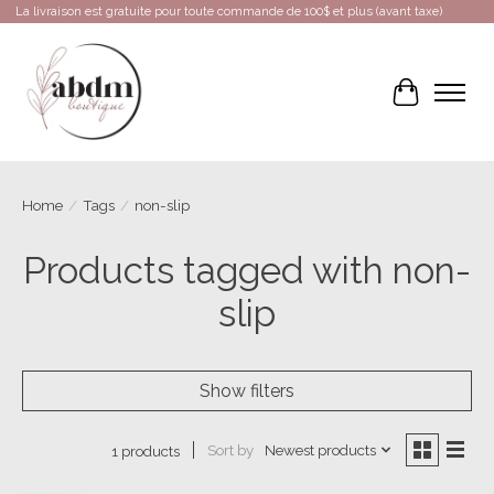
La livraison est gratuite pour toute commande de 100$ et plus (avant taxe)
Cart
Home
/
Tags
/
non-slip
Products tagged with non-
slip
Show filters
Sort by
Newest products
1 products