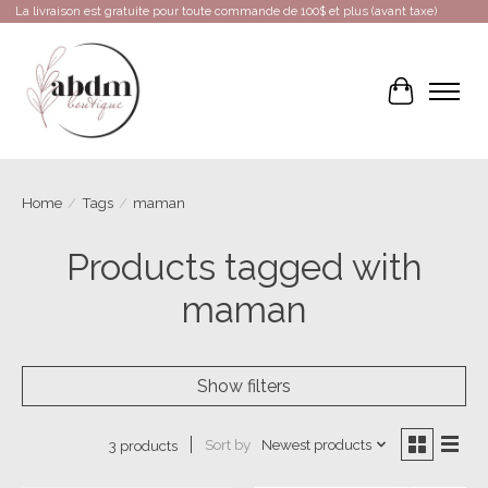
La livraison est gratuite pour toute commande de 100$ et plus (avant taxe)
Cart
Home
/
Tags
/
maman
Products tagged with
maman
Show filters
Sort by
Newest products
3 products