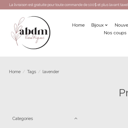
La livraison est gratuite pour toute commande de 100$ et plus (avant taxe)
Home
Bijoux
Nouve
Nos coups
Home
/
Tags
/
lavender
P
Categories