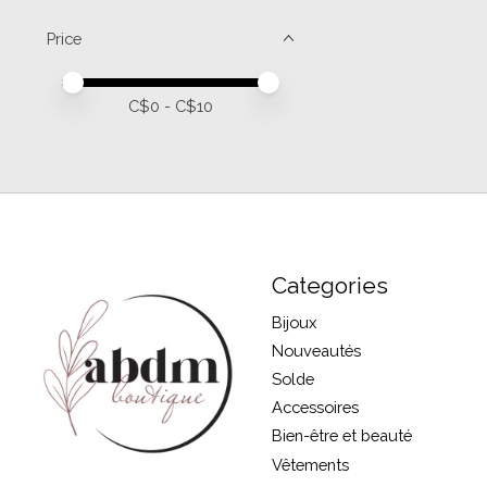
Price
Price minimum value
Price maximum value
C$
0
- C$
10
Categories
Bijoux
Nouveautés
Solde
Accessoires
Bien-être et beauté
Vêtements