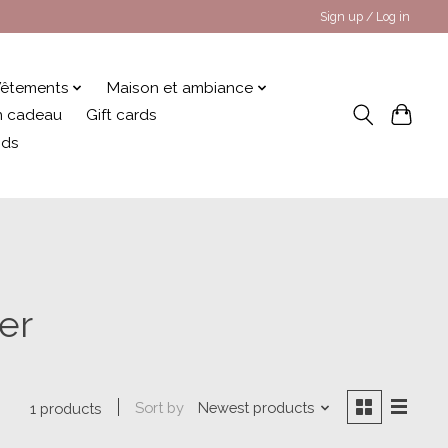
Sign up / Log in
êtements
Maison et ambiance
 en cadeau
Gift cards
nds
er
Sort by
Newest products
1 products