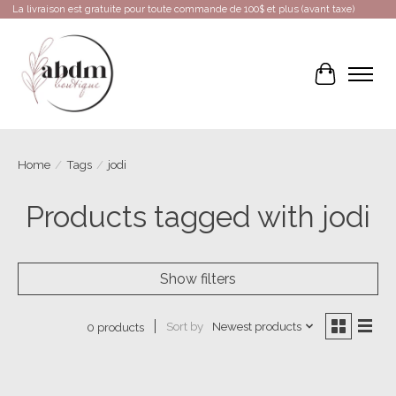
La livraison est gratuite pour toute commande de 100$ et plus (avant taxe)
Cart
Home
/
Tags
/
jodi
Products tagged with jodi
Show filters
Sort by
Newest products
0 products