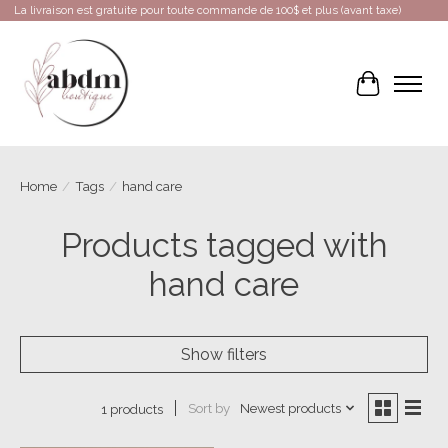
La livraison est gratuite pour toute commande de 100$ et plus (avant taxe)
Cart
Home
/
Tags
/
hand care
Products tagged with
hand care
Show filters
Sort by
Newest products
1 products