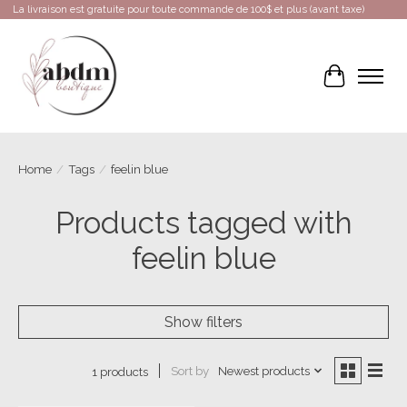
La livraison est gratuite pour toute commande de 100$ et plus (avant taxe)
Cart
Home
/
Tags
/
feelin blue
Products tagged with
feelin blue
Show filters
Sort by
Newest products
1 products