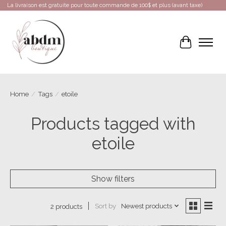
La livraison est gratuite pour toute commande de 100$ et plus (avant taxe)
Cart
Home
/
Tags
/
etoile
Products tagged with
etoile
Show filters
Sort by
Newest products
2 products