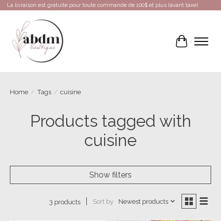
La livraison est gratuite pour toute commande de 100$ et plus (avant taxe)
Cart
Home
/
Tags
/
cuisine
Products tagged with
cuisine
Show filters
Sort by
Newest products
3 products