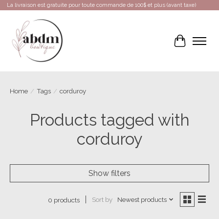
La livraison est gratuite pour toute commande de 100$ et plus (avant taxe)
Cart
Home
/
Tags
/
corduroy
Products tagged with
corduroy
Show filters
Sort by
Newest products
0 products