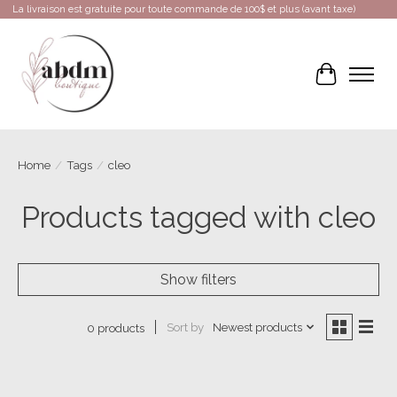
La livraison est gratuite pour toute commande de 100$ et plus (avant taxe)
Cart
Home
/
Tags
/
cleo
Products tagged with cleo
Show filters
Sort by
Newest products
0 products