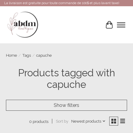
La livraison est gratuite pour toute commande de 100$ et plus (avant taxe)
Cart
Home
/
Tags
/
capuche
Products tagged with
capuche
Show filters
Sort by
Newest products
0 products