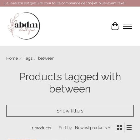
La livraison est gratuite pour toute commande de 100$ et plus (avant taxe)
Cart
Home
/
Tags
/
between
Products tagged with
between
Show filters
Sort by
Newest products
1 products