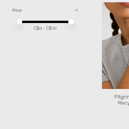
Price
Price minimum value
Price maximum value
C$
0
- C$
70
Pilgr
Recy