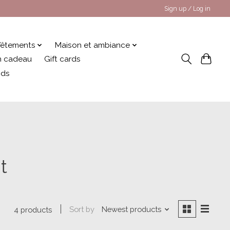
Sign up / Log in
êtements
Maison et ambiance
 en cadeau
Gift cards
nds
t
Sort by
Newest products
4 products