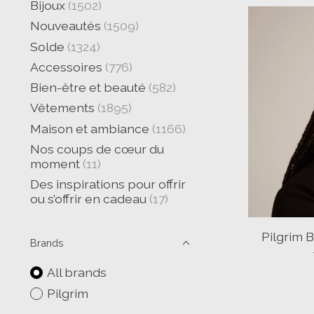
Bijoux
(1502)
Nouveautés
(1509)
Solde
(1324)
Accessoires
(776)
Bien-être et beauté
(582)
Vêtements
(1895)
Maison et ambiance
(1166)
Nos coups de cœur du
moment
(11)
Des inspirations pour offrir
ou s’offrir en cadeau
(17)
Pilgrim 
Brands
All brands
Pilgrim