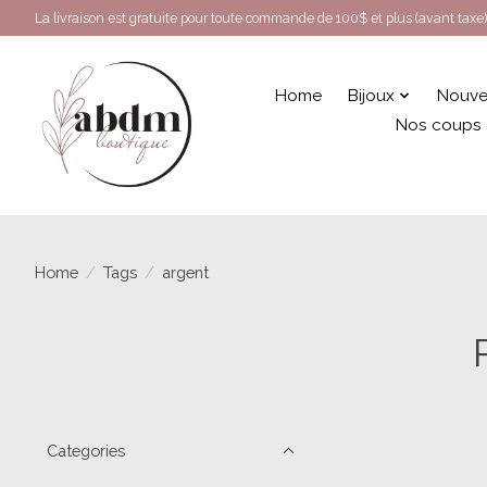
La livraison est gratuite pour toute commande de 100$ et plus (avant taxe)
Home
Bijoux
Nouve
Nos coups
Home
/
Tags
/
argent
Categories