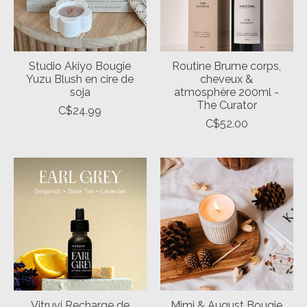
Studio Akiyo Bougie
Routine Brume corps,
Yuzu Blush en cire de
cheveux &
soja
atmosphère 200ml -
The Curator
C$24.99
C$52.00
Vitruvi Recharge de
Mimi & August Bougie