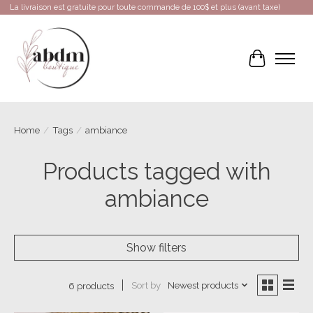
La livraison est gratuite pour toute commande de 100$ et plus (avant taxe)
Cart
Home
/
Tags
/
ambiance
Products tagged with
ambiance
Show filters
Sort by
Newest products
6 products