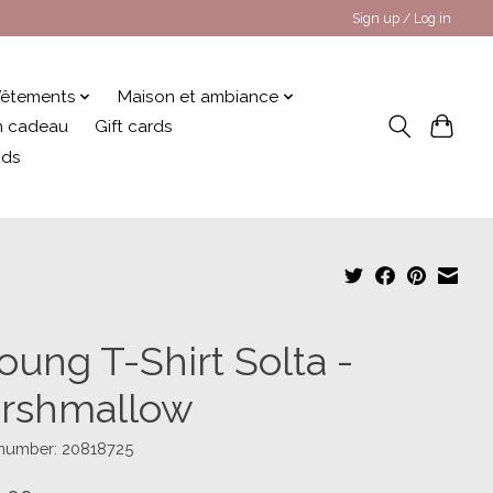
Sign up / Log in
êtements
Maison et ambiance
 en cadeau
Gift cards
nds
oung T-Shirt Solta -
rshmallow
 number: 20818725