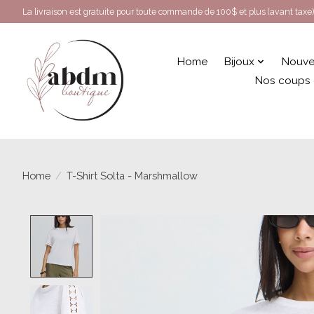
La livraison est gratuite pour toute commande de 100$ et plus (avant taxe)
Home
Bijoux
Nouve
Nos coups
Home
/
T-Shirt Solta - Marshmallow
Product image slideshow Items