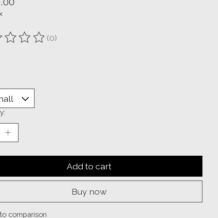
.00
x
(0)
ting of this product is
0
out of 5
y:
Add to cart
Buy now
to comparison