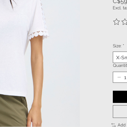
C$59
Excl. ta
The ra
Size:
*
Quantit
Add 