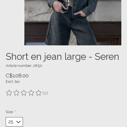
Short en jean large - Seren
Article number: 2850
C$108.00
Excl. tax
(0)
The rating of this product is
0
out of 5
Size:
*