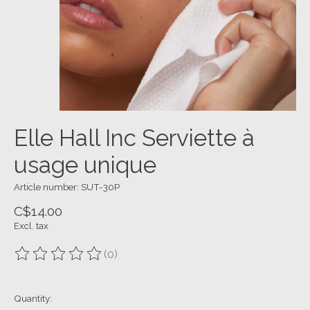
Elle Hall Inc Serviette à
usage unique
Article number: SUT-30P
C$14.00
Excl. tax
(0)
The rating of this product is
0
out of 5
Quantity: