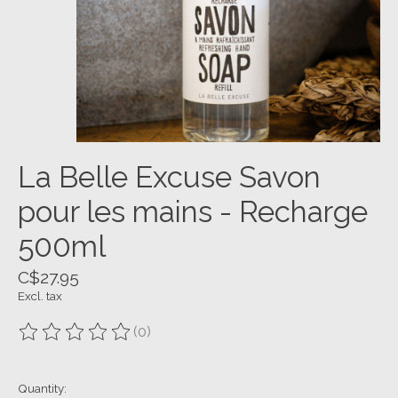
La Belle Excuse Savon
pour les mains - Recharge
500ml
C$27.95
Excl. tax
(0)
The rating of this product is
0
out of 5
Quantity: