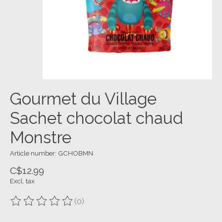
Gourmet du Village
Sachet chocolat chaud
Monstre
Article number: GCHOBMN
C$12.99
Excl. tax
(0)
The rating of this product is
0
out of 5