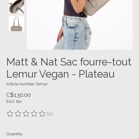
Matt & Nat Sac fourre-tout
Lemur Vegan - Plateau
Article number: lemur
C$130.00
Excl. tax
(0)
The rating of this product is
0
out of 5
Quantity: