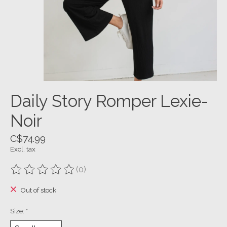
Daily Story Romper Lexie-
Noir
C$74.99
Excl. tax
(0)
The rating of this product is
0
out of 5
Out of stock
Size:
*