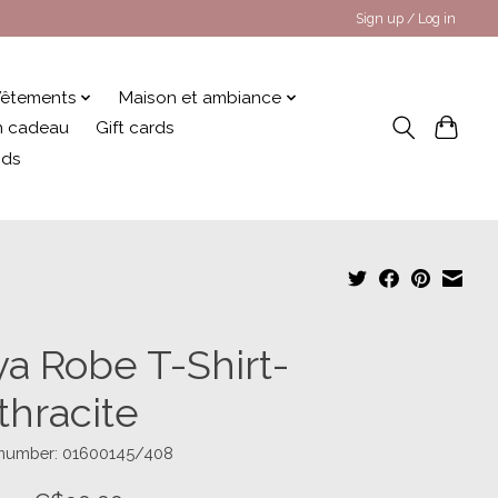
Sign up / Log in
êtements
Maison et ambiance
 en cadeau
Gift cards
nds
ya Robe T-Shirt-
thracite
e number: 01600145/408