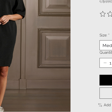
C$180
The ra
Size:
*
Quantit
Add 