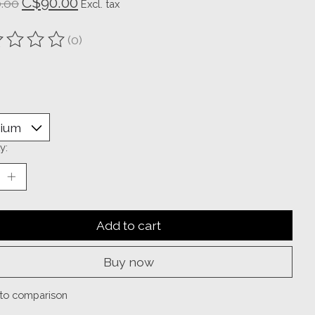
C$90.00
.00
Excl. tax
(0)
ting of this product is
0
out of 5
y:
Add to cart
Buy now
to comparison