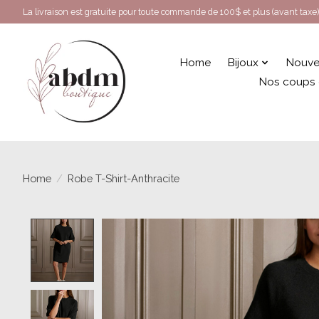
La livraison est gratuite pour toute commande de 100$ et plus (avant taxe)
Home
Bijoux
Nouve
Nos coups
Home
/
Robe T-Shirt-Anthracite
Product image slideshow Items