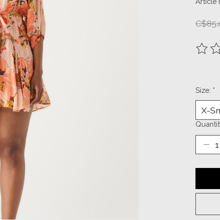
Article
C$85.
The ra
Size:
*
Quantit