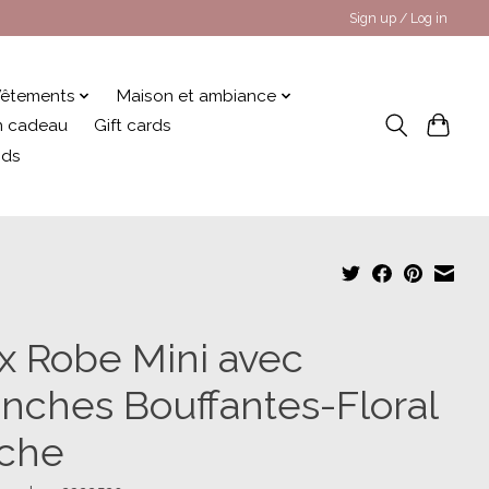
Sign up / Log in
êtements
Maison et ambiance
 en cadeau
Gift cards
nds
x Robe Mini avec
nches Bouffantes-Floral
che