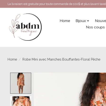
La livraison est gratuite pour toute commande de 100$ et plus (avant taxe)
Home
Bijoux
Nouve
Nos coups
Home
/
Robe Mini avec Manches Bouffantes-Floral Pêche
Product image slideshow Items