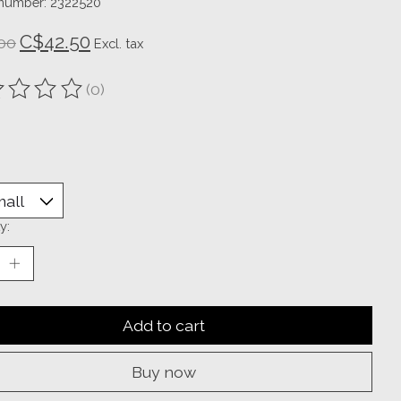
 number: 2322520
C$42.50
00
Excl. tax
(0)
ting of this product is
0
out of 5
y:
Add to cart
Buy now