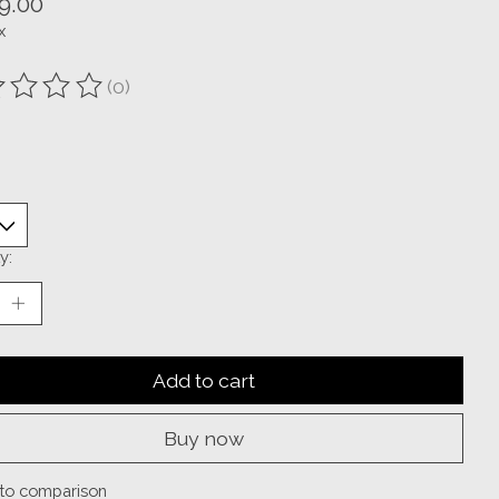
9.00
x
(0)
ting of this product is
0
out of 5
y:
Add to cart
Buy now
to comparison