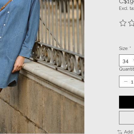
C$19
Excl. ta
The ra
Size:
*
Quantit
Add 