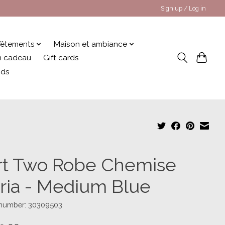
Sign up / Log in
êtements
Maison et ambiance
 en cadeau
Gift cards
nds
rt Two Robe Chemise
ria - Medium Blue
e number: 30309503