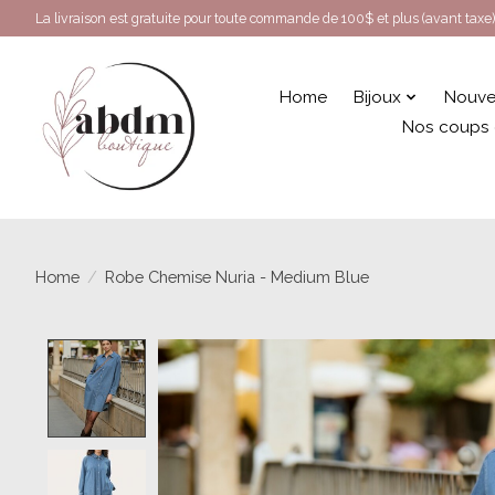
La livraison est gratuite pour toute commande de 100$ et plus (avant taxe)
Home
Bijoux
Nouve
Nos coups
Home
/
Robe Chemise Nuria - Medium Blue
Product image slideshow Items