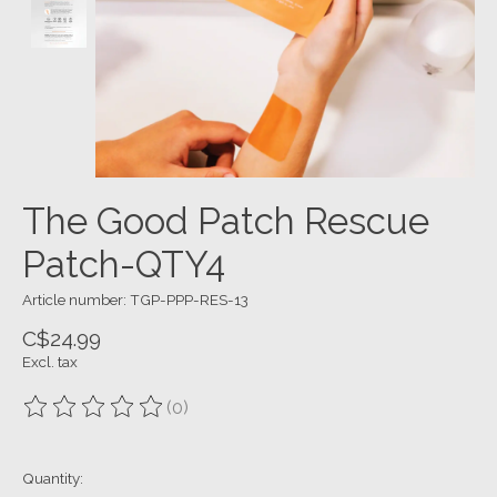
The Good Patch Rescue
Patch-QTY4
Article number: TGP-PPP-RES-13
C$24.99
Excl. tax
(0)
The rating of this product is
0
out of 5
Quantity: