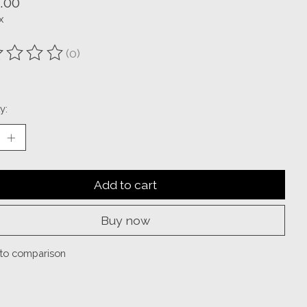
.00
x
(0)
ting of this product is
0
out of 5
y:
Add to cart
Buy now
to comparison