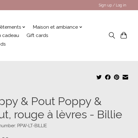
Sign up / Log in
êtements
Maison et ambiance
 en cadeau
Gift cards
nds
ppy & Pout Poppy &
t, rouge à lèvres - Billie
 number: PPW-LT-BILLIE