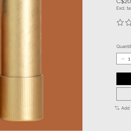
C$20
Excl. ta
The ra
Quantit
Add 