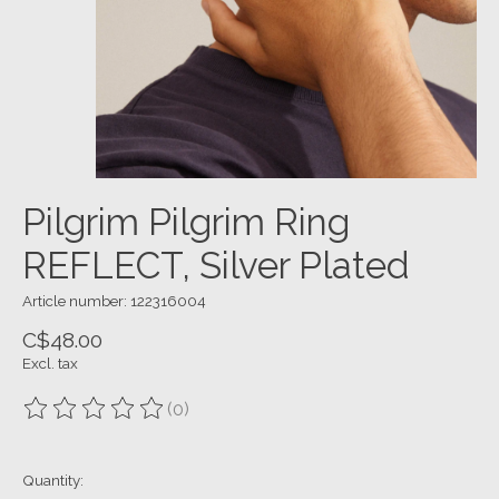
Pilgrim Pilgrim Ring
REFLECT, Silver Plated
Article number: 122316004
C$48.00
Excl. tax
(0)
The rating of this product is
0
out of 5
Quantity: