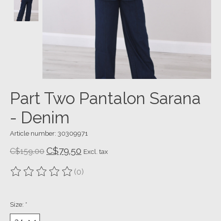
Part Two Pantalon Sarana
- Denim
Article number: 30309971
C$79.50
C$159.00
Excl. tax
(0)
The rating of this product is
0
out of 5
Size:
*