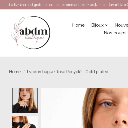
La livraison est gratuite pour toute commande de 100$ et plus (avant taxe)
Home
Bijoux
Nouve
Nos coups
Home
/
Lyndon bague Rose Recyclé - Gold plated
Product image slideshow Items