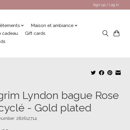
Sign up / Log in
êtements
Maison et ambiance
 en cadeau
Gift cards
nds
lgrim Lyndon bague Rose
cyclé - Gold plated
 number: 282612714