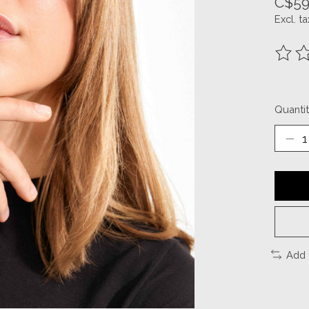
C$59
Excl. ta
The ra
Quantit
Add 