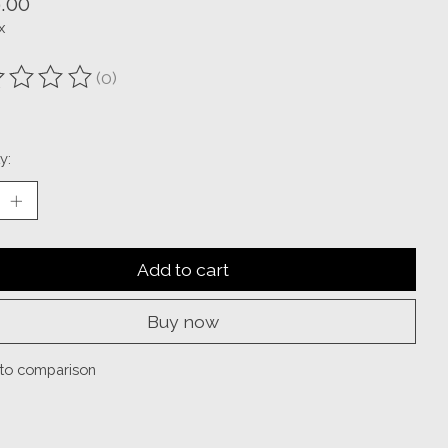
.00
x
(0)
ting of this product is
0
out of 5
y:
Add to cart
Buy now
to comparison