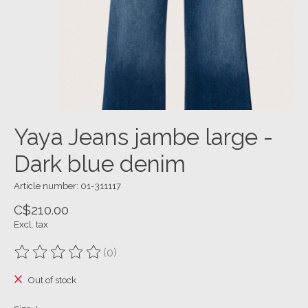
Yaya Jeans jambe large -
Dark blue denim
Article number: 01-311117
C$210.00
Excl. tax
(0)
The rating of this product is
0
out of 5
Out of stock