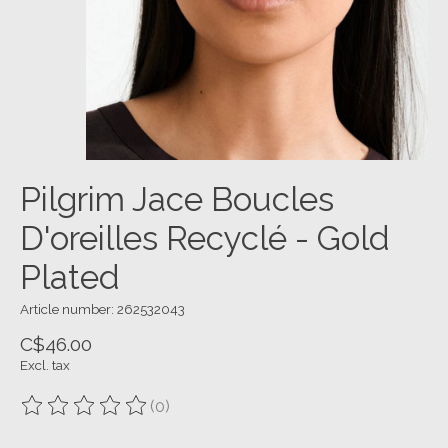
Pilgrim Jace Boucles
D'oreilles Recyclé - Gold
Plated
Article number: 262532043
C$46.00
Excl. tax
(0)
The rating of this product is
0
out of 5