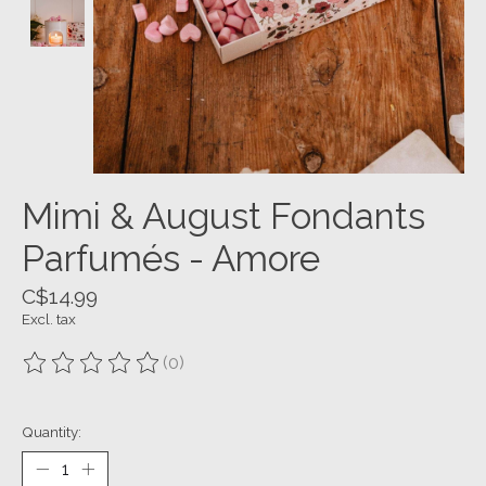
Mimi & August Fondants
Parfumés - Amore
C$14.99
Excl. tax
(0)
The rating of this product is
0
out of 5
Quantity: