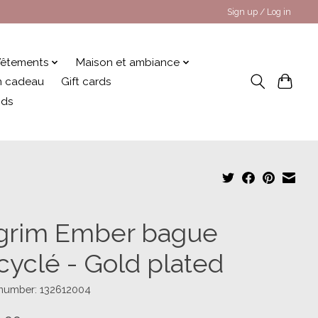
Sign up / Log in
êtements
Maison et ambiance
 en cadeau
Gift cards
nds
lgrim Ember bague
cyclé - Gold plated
 number: 132612004