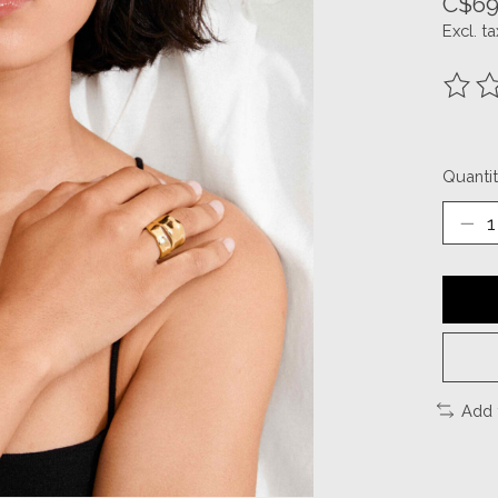
C$69
Excl. ta
The ra
Quantit
Add 