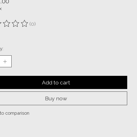
.00
x
(0)
ting of this product is
0
out of 5
y:
Add to cart
Buy now
to comparison