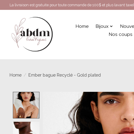
La livraison est gratuite pour toute commande de 100$ et plus (avant taxe)
Home
Bijoux
Nouve
Nos coups
Home
/
Ember bague Recyclé - Gold plated
Product image slideshow Items