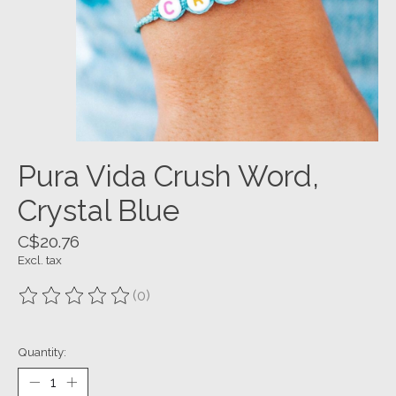
Pura Vida Crush Word,
Crystal Blue
C$20.76
Excl. tax
(0)
The rating of this product is
0
out of 5
Quantity: